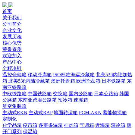
首页
关于我们
公司简介
企业文化
发展历程
核心优势
荣誉资质
欢迎加入
产品中心
全程冷链
温控仓储箱
移动冷库箱
ISO标准海运冷藏箱
北美53ft内陆加热
箱
北美53ft内陆冷藏箱
澳洲托盘箱
欧洲托盘箱
日本铁路箱
东
南亚铁路箱
中欧铁路箱
中国铁路箱
交换箱
国内公路箱
日本公路箱
韩国
公路箱
东南亚跨境公路箱
预冷箱
速冻箱
航空集装箱
主动式RKN
主动式RAP
地面转运箱
PCM-AKN
蓄能物流箱
定制化
化学品箱
疫苗箱
多室多温箱
挂肉箱
气调箱
近海箱
深冷箱
侧
开门系列
保温箱