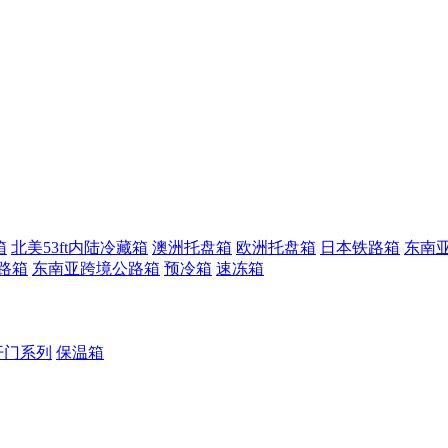
箱
北美53ft内陆冷藏箱
澳洲托盘箱
欧洲托盘箱
日本铁路箱
东南
路箱
东南亚跨境公路箱
预冷箱
速冻箱
开门系列
保温箱