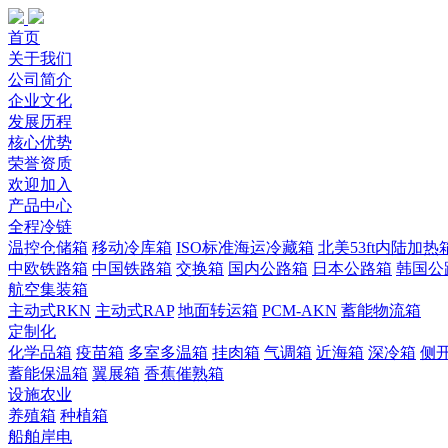
首页
关于我们
公司简介
企业文化
发展历程
核心优势
荣誉资质
欢迎加入
产品中心
全程冷链
温控仓储箱
移动冷库箱
ISO标准海运冷藏箱
北美53ft内陆加热
中欧铁路箱
中国铁路箱
交换箱
国内公路箱
日本公路箱
韩国公
航空集装箱
主动式RKN
主动式RAP
地面转运箱
PCM-AKN
蓄能物流箱
定制化
化学品箱
疫苗箱
多室多温箱
挂肉箱
气调箱
近海箱
深冷箱
侧
蓄能保温箱
翼展箱
香蕉催熟箱
设施农业
养殖箱
种植箱
船舶岸电