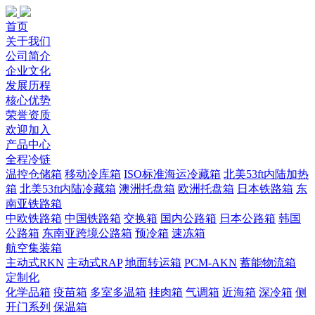
首页
关于我们
公司简介
企业文化
发展历程
核心优势
荣誉资质
欢迎加入
产品中心
全程冷链
温控仓储箱
移动冷库箱
ISO标准海运冷藏箱
北美53ft内陆加热
箱
北美53ft内陆冷藏箱
澳洲托盘箱
欧洲托盘箱
日本铁路箱
东
南亚铁路箱
中欧铁路箱
中国铁路箱
交换箱
国内公路箱
日本公路箱
韩国
公路箱
东南亚跨境公路箱
预冷箱
速冻箱
航空集装箱
主动式RKN
主动式RAP
地面转运箱
PCM-AKN
蓄能物流箱
定制化
化学品箱
疫苗箱
多室多温箱
挂肉箱
气调箱
近海箱
深冷箱
侧
开门系列
保温箱