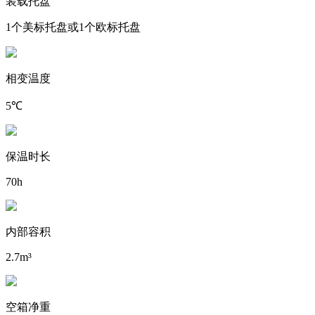
装载托盘
1个美标托盘或1个欧标托盘
相变温度
5℃
保温时长
70h
内部容积
2.7m³
空箱净重