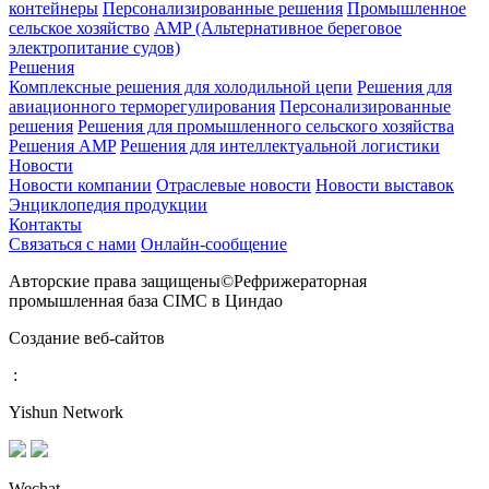
контейнеры
Персонализированные решения
Промышленное
сельское хозяйство
AMP (Альтернативное береговое
электропитание судов)
Решения
Комплексные решения для холодильной цепи
Решения для
авиационного терморегулирования
Персонализированные
решения
Решения для промышленного сельского хозяйства
Решения AMP
Решения для интеллектуальной логистики
Новости
Новости компании
Отраслевые новости
Новости выставок
Энциклопедия продукции
Контакты
Связаться с нами
Онлайн-сообщение
Авторские права защищены©Рефрижераторная
промышленная база CIMC в Циндао
Создание веб-сайтов
:
Yishun Network
Wechat