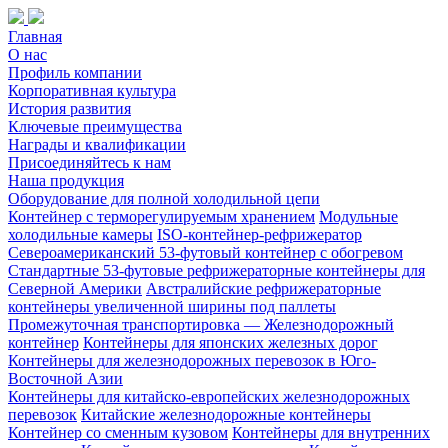
Главная
О нас
Профиль компании
Корпоративная культура
История развития
Ключевые преимущества
Награды и квалификации
Присоединяйтесь к нам
Наша продукция
Оборудование для полной холодильной цепи
Контейнер с терморегулируемым хранением
Модульные
холодильные камеры
ISO-контейнер-рефрижератор
Североамериканский 53-футовый контейнер с обогревом
Стандартные 53-футовые рефрижераторные контейнеры для
Северной Америки
Австралийские рефрижераторные
контейнеры увеличенной ширины под паллеты
Промежуточная транспортировка — Железнодорожный
контейнер
Контейнеры для японских железных дорог
Контейнеры для железнодорожных перевозок в Юго-
Восточной Азии
Контейнеры для китайско-европейских железнодорожных
перевозок
Китайские железнодорожные контейнеры
Контейнер со сменным кузовом
Контейнеры для внутренних