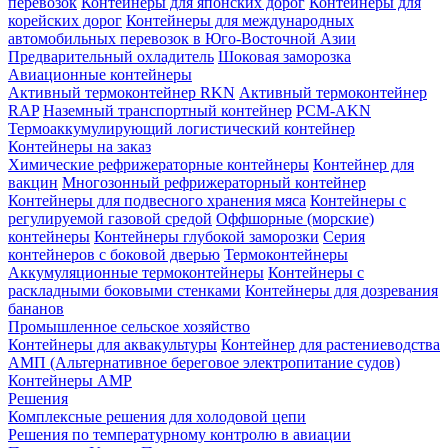
перевозок
Контейнеры для японских дорог
Контейнеры для
корейских дорог
Контейнеры для международных
автомобильных перевозок в Юго-Восточной Азии
Предварительный охладитель
Шоковая заморозка
Авиационные контейнеры
Активный термоконтейнер RKN
Активный термоконтейнер
RAP
Наземный транспортный контейнер
PCM-AKN
Термоаккумулирующий логистический контейнер
Контейнеры на заказ
Химическиe рефрижераторныe контейнеры
Контейнер для
вакцин
Многозонный рефрижераторный контейнер
Контейнеры для подвесного хранения мяса
Контейнеры с
регулируемой газовой средой
Оффшорныe (морскиe)
контейнеры
Контейнеры глубокой заморозки
Серия
контейнеров с боковой дверью
Термоконтейнеры
Аккумуляционные термоконтейнеры
Контейнеры с
раскладными боковыми стенками
Контейнеры для дозревания
бананов
Промышленное сельское хозяйство
Контейнеры для аквакультуры
Контейнер для растениеводства
AMП (Альтернативное береговое электропитание судов)
Контейнеры АМР
Решения
Комплексные решения для холодовой цепи
Решения по температурному контролю в авиации