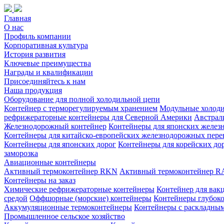
Главная
О нас
Профиль компании
Корпоративная культура
История развития
Ключевые преимущества
Награды и квалификации
Присоединяйтесь к нам
Наша продукция
Оборудование для полной холодильной цепи
Контейнер с терморегулируемым хранением
Модульные холод
рефрижераторные контейнеры для Северной Америки
Австрал
Железнодорожный контейнер
Контейнеры для японских желез
Контейнеры для китайско-европейских железнодорожных пере
Контейнеры для японских дорог
Контейнеры для корейских до
заморозка
Авиационные контейнеры
Активный термоконтейнер RKN
Активный термоконтейнер R
Контейнеры на заказ
Химическиe рефрижераторныe контейнеры
Контейнер для вак
средой
Оффшорныe (морскиe) контейнеры
Контейнеры глубоко
Аккумуляционные термоконтейнеры
Контейнеры с раскладны
Промышленное сельское хозяйство