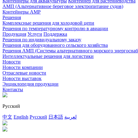
Контейнеры для аквакультуры
Контейнер для растениеводства
AMП (Альтернативное береговое электропитание судов)
Контейнеры АМР
Решения
Комплексные решения для холодовой цепи
Решения по температурному контролю в авиации
Продукция
Услуги
Поддержка
Решения по индивидуальному заказу
Решения для оборудованного сельского хозяйства
Решения АМП (Системы альтернативного морского энергосна
Интеллектуальные решения для логистики
Новости
Новости компании
Отраслевые новости
Новости выставок
Энциклопедия продукции
Контакты
Русский
中文
English
Русский
日本語
لعربية