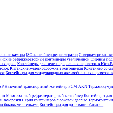
ильные камеры
ISO-контейнер-рефрижератор
Североамерикански
ийские рефрижераторные контейнеры увеличенной ширины под
ных дорог
Контейнеры для железнодорожных перевозок в Юго-
возок
Китайские железнодорожные контейнеры
Контейнер со с
рог
Контейнеры для международных автомобильных перевозок 
AP
Наземный транспортный контейнер
PCM-AKN
Термоаккумул
цин
Многозонный рефрижераторный контейнер
Контейнеры для 
й заморозки
Серия контейнеров с боковой дверью
Термоконтей
ми боковыми стенками
Контейнеры для дозревания бананов