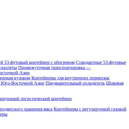
й 53-футовый контейнер с обогревом
Стандартные 53-футовые
 паллеты
Промежуточная транспортировка —
Восточной Азии
менным кузовом
Контейнеры для внутренних перевозок
в Юго-Восточной Азии
Предварительный охладитель
Шоковая
ирующий логистический контейнер
подвесного хранения мяса
Контейнеры с регулируемой газовой
неры