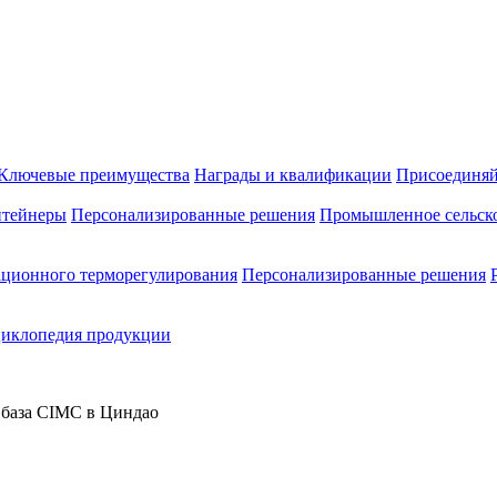
Ключевые преимущества
Награды и квалификации
Присоединяй
нтейнеры
Персонализированные решения
Промышленное сельско
ационного терморегулирования
Персонализированные решения
иклопедия продукции
база CIMC в Циндао