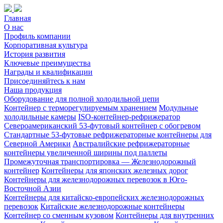
Главная
О нас
Профиль компании
Корпоративная культура
История развития
Ключевые преимущества
Награды и квалификации
Присоединяйтесь к нам
Наша продукция
Оборудование для полной холодильной цепи
Контейнер с терморегулируемым хранением
Модульные
холодильные камеры
ISO-контейнер-рефрижератор
Североамериканский 53-футовый контейнер с обогревом
Стандартные 53-футовые рефрижераторные контейнеры для
Северной Америки
Австралийские рефрижераторные
контейнеры увеличенной ширины под паллеты
Промежуточная транспортировка — Железнодорожный
контейнер
Контейнеры для японских железных дорог
Контейнеры для железнодорожных перевозок в Юго-
Восточной Азии
Контейнеры для китайско-европейских железнодорожных
перевозок
Китайские железнодорожные контейнеры
Контейнер со сменным кузовом
Контейнеры для внутренних