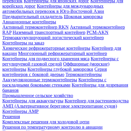
перевозок
Контейнеры для японских дорог
Контейнеры для
корейских дорог
Контейнеры для международных
автомобильных перевозок в Юго-Восточной Азии
Предварительный охладитель
Шоковая заморозка
Авиационные контейнеры
Активный термоконтейнер RKN
Активный термоконтейнер
RAP
Наземный транспортный контейнер
PCM-AKN
Термоаккумулирующий логистический контейнер
Контейнеры на заказ
Химическиe рефрижераторныe контейнеры
Контейнер для
вакцин
Многозонный рефрижераторный контейнер
Контейнеры для подвесного хранения мяса
Контейнеры с
регулируемой газовой средой
Оффшорныe (морскиe)
контейнеры
Контейнеры глубокой заморозки
Серия
контейнеров с боковой дверью
Термоконтейнеры
Аккумуляционные термоконтейнеры
Контейнеры с
раскладными боковыми стенками
Контейнеры для дозревания
бананов
Промышленное сельское хозяйство
Контейнеры для аквакультуры
Контейнер для растениеводства
AMП (Альтернативное береговое электропитание судов)
Контейнеры АМР
Решения
Комплексные решения для холодовой цепи
Решения по температурному контролю в авиации