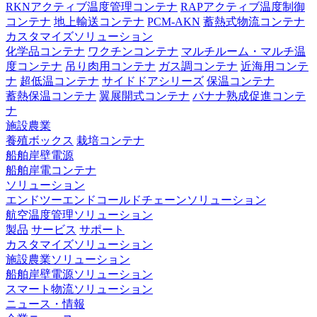
RKNアクティブ温度管理コンテナ
RAPアクティブ温度制御
コンテナ
地上輸送コンテナ
PCM-AKN
蓄熱式物流コンテナ
カスタマイズソリューション
化学品コンテナ
ワクチンコンテナ
マルチルーム・マルチ温
度コンテナ
吊り肉用コンテナ
ガス調コンテナ
近海用コンテ
ナ
超低温コンテナ
サイドドアシリーズ
保温コンテナ
蓄熱保温コンテナ
翼展開式コンテナ
バナナ熟成促進コンテ
ナ
施設農業
養殖ボックス
栽培コンテナ
船舶岸壁電源
船舶岸電コンテナ
ソリューション
エンドツーエンドコールドチェーンソリューション
航空温度管理ソリューション
製品
サービス
サポート
カスタマイズソリューション
施設農業ソリューション
船舶岸壁電源ソリューション
スマート物流ソリューション
ニュース・情報