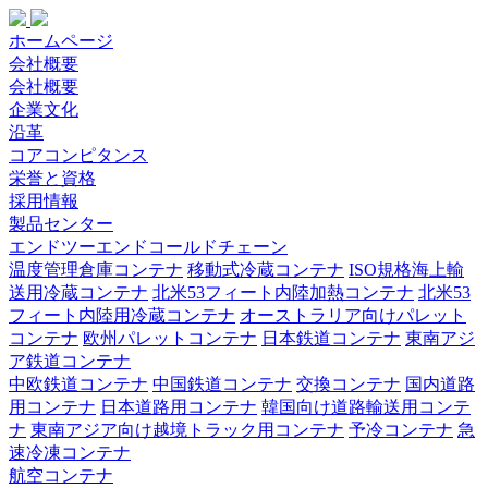
ホームページ
会社概要
会社概要
企業文化
沿革
コアコンピタンス
栄誉と資格
採用情報
製品センター
エンドツーエンドコールドチェーン
温度管理倉庫コンテナ
移動式冷蔵コンテナ
ISO規格海上輸
送用冷蔵コンテナ
北米53フィート内陸加熱コンテナ
北米53
フィート内陸用冷蔵コンテナ
オーストラリア向けパレット
コンテナ
欧州パレットコンテナ
日本鉄道コンテナ
東南アジ
ア鉄道コンテナ
中欧鉄道コンテナ
中国鉄道コンテナ
交換コンテナ
国内道路
用コンテナ
日本道路用コンテナ
韓国向け道路輸送用コンテ
ナ
東南アジア向け越境トラック用コンテナ
予冷コンテナ
急
速冷凍コンテナ
航空コンテナ