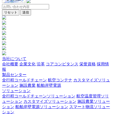
リセット
送信
当社について
会社概要
企業文化
沿革
コアコンピタンス
栄誉資格
採用情
報
製品センター
全行程コールドチェーン
航空コンテナ
カスタマイズソリュ
ーション
施設農業
船舶岸壁電源
ソリューション
全行程コールドチェーンソリューション
航空温度管理ソリ
ューション
カスタマイズソリューション
施設農業ソリュー
ション
船舶岸壁電源ソリューション
スマート物流ソリュー
ション