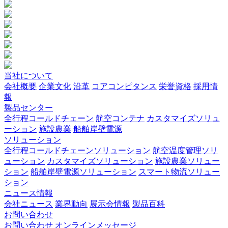
当社について
会社概要
企業文化
沿革
コアコンピタンス
栄誉資格
採用情
報
製品センター
全行程コールドチェーン
航空コンテナ
カスタマイズソリュ
ーション
施設農業
船舶岸壁電源
ソリューション
全行程コールドチェーンソリューション
航空温度管理ソリ
ューション
カスタマイズソリューション
施設農業ソリュー
ション
船舶岸壁電源ソリューション
スマート物流ソリュー
ション
ニュース情報
会社ニュース
業界動向
展示会情報
製品百科
お問い合わせ
お問い合わせ
オンラインメッセージ