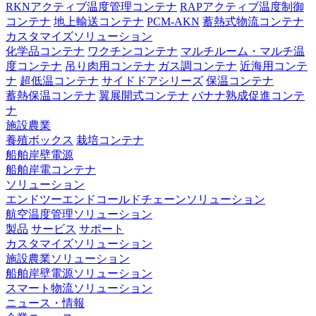
RKNアクティブ温度管理コンテナ
RAPアクティブ温度制御
コンテナ
地上輸送コンテナ
PCM-AKN
蓄熱式物流コンテナ
カスタマイズソリューション
化学品コンテナ
ワクチンコンテナ
マルチルーム・マルチ温
度コンテナ
吊り肉用コンテナ
ガス調コンテナ
近海用コンテ
ナ
超低温コンテナ
サイドドアシリーズ
保温コンテナ
蓄熱保温コンテナ
翼展開式コンテナ
バナナ熟成促進コンテ
ナ
施設農業
養殖ボックス
栽培コンテナ
船舶岸壁電源
船舶岸電コンテナ
ソリューション
エンドツーエンドコールドチェーンソリューション
航空温度管理ソリューション
製品
サービス
サポート
カスタマイズソリューション
施設農業ソリューション
船舶岸壁電源ソリューション
スマート物流ソリューション
ニュース・情報