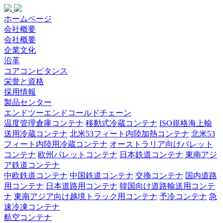
ホームページ
会社概要
会社概要
企業文化
沿革
コアコンピタンス
栄誉と資格
採用情報
製品センター
エンドツーエンドコールドチェーン
温度管理倉庫コンテナ
移動式冷蔵コンテナ
ISO規格海上輸
送用冷蔵コンテナ
北米53フィート内陸加熱コンテナ
北米53
フィート内陸用冷蔵コンテナ
オーストラリア向けパレット
コンテナ
欧州パレットコンテナ
日本鉄道コンテナ
東南アジ
ア鉄道コンテナ
中欧鉄道コンテナ
中国鉄道コンテナ
交換コンテナ
国内道路
用コンテナ
日本道路用コンテナ
韓国向け道路輸送用コンテ
ナ
東南アジア向け越境トラック用コンテナ
予冷コンテナ
急
速冷凍コンテナ
航空コンテナ