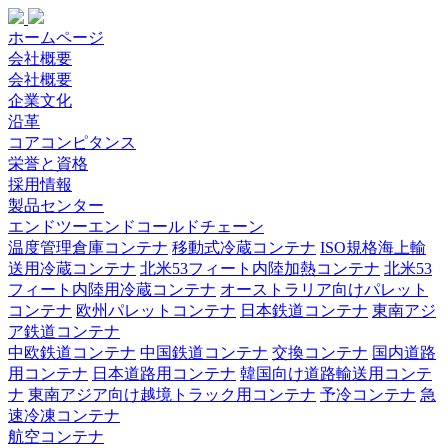
ホームページ
会社概要
会社概要
企業文化
沿革
コアコンピタンス
栄誉と資格
採用情報
製品センター
エンドツーエンドコールドチェーン
温度管理倉庫コンテナ
移動式冷蔵コンテナ
ISO規格海上輸
送用冷蔵コンテナ
北米53フィート内陸加熱コンテナ
北米53
フィート内陸用冷蔵コンテナ
オーストラリア向けパレット
コンテナ
欧州パレットコンテナ
日本鉄道コンテナ
東南アジ
ア鉄道コンテナ
中欧鉄道コンテナ
中国鉄道コンテナ
交換コンテナ
国内道路
用コンテナ
日本道路用コンテナ
韓国向け道路輸送用コンテ
ナ
東南アジア向け越境トラック用コンテナ
予冷コンテナ
急
速冷凍コンテナ
航空コンテナ