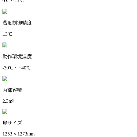
0℃～25℃
温度制御精度
±3℃
動作環境温度
-30℃ ~ +40℃
内部容積
2.3m³
扉サイズ
1253 × 1273mm