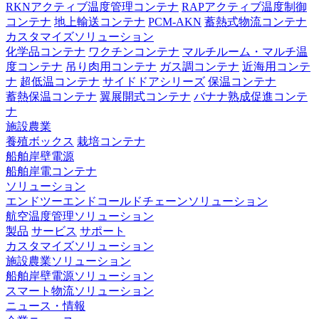
RKNアクティブ温度管理コンテナ
RAPアクティブ温度制御
コンテナ
地上輸送コンテナ
PCM-AKN
蓄熱式物流コンテナ
カスタマイズソリューション
化学品コンテナ
ワクチンコンテナ
マルチルーム・マルチ温
度コンテナ
吊り肉用コンテナ
ガス調コンテナ
近海用コンテ
ナ
超低温コンテナ
サイドドアシリーズ
保温コンテナ
蓄熱保温コンテナ
翼展開式コンテナ
バナナ熟成促進コンテ
ナ
施設農業
養殖ボックス
栽培コンテナ
船舶岸壁電源
船舶岸電コンテナ
ソリューション
エンドツーエンドコールドチェーンソリューション
航空温度管理ソリューション
製品
サービス
サポート
カスタマイズソリューション
施設農業ソリューション
船舶岸壁電源ソリューション
スマート物流ソリューション
ニュース・情報