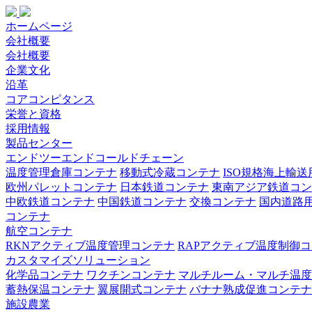
ホームページ
会社概要
会社概要
企業文化
沿革
コアコンピタンス
栄誉と資格
採用情報
製品センター
エンドツーエンドコールドチェーン
温度管理倉庫コンテナ
移動式冷蔵コンテナ
ISO規格海上輸
欧州パレットコンテナ
日本鉄道コンテナ
東南アジア鉄道コン
中欧鉄道コンテナ
中国鉄道コンテナ
交換コンテナ
国内道路
コンテナ
航空コンテナ
RKNアクティブ温度管理コンテナ
RAPアクティブ温度制御
カスタマイズソリューション
化学品コンテナ
ワクチンコンテナ
マルチルーム・マルチ温度
蓄熱保温コンテナ
翼展開式コンテナ
バナナ熟成促進コンテナ
施設農業