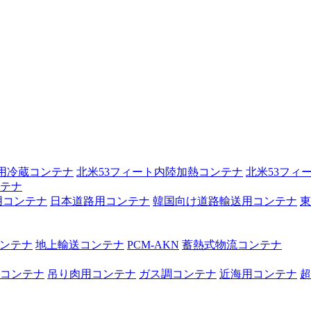
送用冷蔵コンテナ
北米53フィート内陸加熱コンテナ
北米53フィ
テナ
用コンテナ
日本道路用コンテナ
韓国向け道路輸送用コンテナ
東
コンテナ
地上輸送コンテナ
PCM-AKN
蓄熱式物流コンテナ
コンテナ
吊り肉用コンテナ
ガス調コンテナ
近海用コンテナ
超