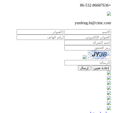
+86-532-86687636
yunfeng.bi@cimc.com
إعادة تعيين
إرسال