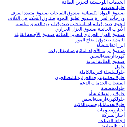
الخدمات اللوجستية لتخزين الطاقة
حلولمخصصة
صندوق المواد الكيميائية
صندوق اللقاحات
صندوق متعدد الغرف
ودرجات الحرارة
صندوق تعليق اللحوم
صندوق التحكم في الغلاف
الجوي
صندوق المياه الساحلية
صندوق التبريد العميق
سلسلة
الأبواب الجانبية
صندوق العزل الحراري
صندوق العزل الحراري لتخزين الطاقة
صندوق الأجنحة القابلة
للتمديد
صندوق إنضاج الموز
الزراعةالمُنشأة
صندوق تربية الأحياء المائية
صناديقالزراعة
كهربةأرصفةالسفن
صندوق الطاقة البرية
حلول
حلولسلسلةالتبريدالكاملة
حلولالتحكمفيدرجةالحرارةللشحنالجوي
المنتجات
الخدمات
الدعم
حلولمخصصة
حلولالزراعةالمُنشأة
حلولكهربةأرصفةالسفن
حلولالخدماتاللوجستيةالذكية
أخبارومعلومات
أخبارالشركة
اتجاهاتالصناعة
أحداثالمعارض