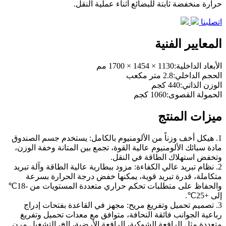
حرارة منخفضة ثابتة للبضائع أثناء عملية النقل.
اتصلبنا
المعايير الفنية
الأبعاد الداخلية:1130 × 1454 × 1700 مم
الحجم الداخلي:2.8 متر مكعب
الوزن الذاتي:440 كجم
الحمولة القصوى:1060 كجم
ميزات المنتج
1. هيكل أخف وزناً من الألومنيوم بالكامل: يستخدم جسم الصندوق
مادة سبائك الألومنيوم عالية القوة، تجمع بين المتانة وخفة الوزن،
وتخفض استهلاك الطاقة في النقل.
2. نظام تبريد عالي الكفاءة: مزود ببطارية عالية الطاقة وآلة تبريد
متكاملة، قدرة تبريد قوية، يمكنها خفض درجة الحرارة بسرعة
والحفاظ على متطلبات تحكم حراري متعددة المستويات من -18℃
إلى +25℃.
3. تصميم تحميل وتفريغ مريح: مجهز في القاعدة بفتحات إدراج
رباعية الجوانب فائقة النحافة، متوافق مع معدات تحميل وتفريغ
متعددة مثل الرافعة الشوكية، الرافعة الأرضية، إلخ، التشغيل مرن