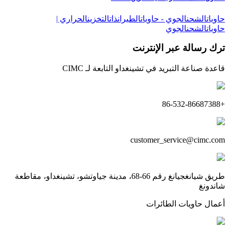
حاوياتالشحنالجوي - حاوياتالطيرانذاتالتخزينالحراري |
حاوياتالشحنالجوي
ترك رسالة عبر الإنترنت
قاعدة صناعة التبريد في تشينغداو التابعة لـ CIMC
+86-532-86687388
customer_service@cimc.com
طريق شيانغجيانغ رقم 66-68، مدينة جياوتشو، تشينغداو، مقاطعة
شاندونغ
أعمال حاويات الطائرات