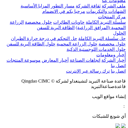
معلومات عنا
ملف الشركة
ثقافة الشركة
مسار التطور
المزايا الأساسية
الشهادات والتكريمات
مرحبا بكم في الانضمام
مركز المنتجات
سلسلة التبريد الكاملة
حاويات الطائرات
حلول مخصصة
الزراعة
المحمية (المرافق الزراعية)
الطاقة البرية للسفن
الحلول
حل سلسلة التبريد الكاملة
حل التحكم في درجة حرارة الطيران
حلول مخصصة
حلول الزراعة المحمية
حلول الطاقة البرية للسفن
حلول الخدمات اللوجستية الذكية
أخبار ومعلومات
أخبار الشركة
اتجاهات الصناعة
أخبار المعارض
موسوعة المنتجات
اتصل بنا
اتصل بنا
ترك رسالة عبر الإنترنت
قاعدة صناعة التبريد لتشينغداو لشركة © Qingdao CIMC
قاعدةصناعةالتبريد
إنشاء مواقع الويب
:
أي شونغ للشبكات