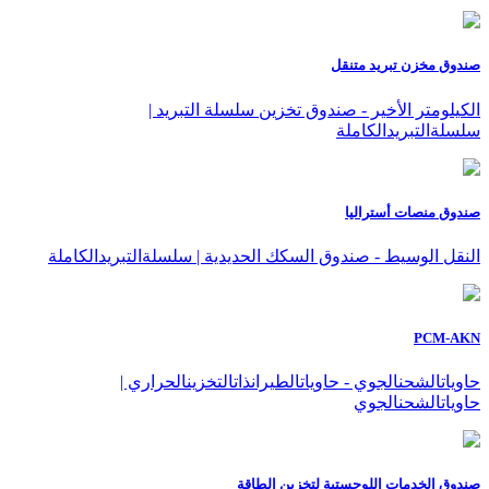
صندوق مخزن تبريد متنقل
الكيلومتر الأخير - صندوق تخزين سلسلة التبريد |
سلسلةالتبريدالكاملة
صندوق منصات أستراليا
النقل الوسيط - صندوق السكك الحديدية | سلسلةالتبريدالكاملة
PCM-AKN
حاوياتالشحنالجوي - حاوياتالطيرانذاتالتخزينالحراري |
حاوياتالشحنالجوي
صندوق الخدمات اللوجستية لتخزين الطاقة