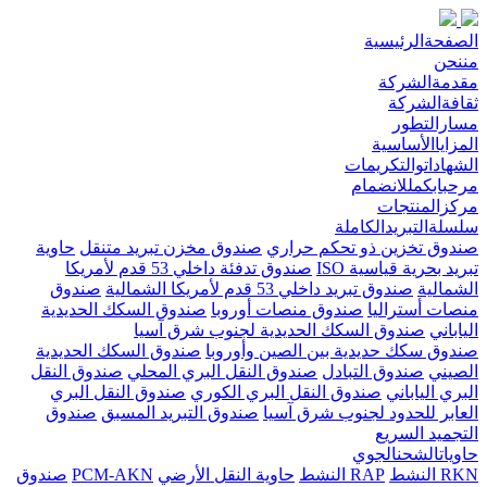
الصفحةالرئيسية
مننحن
مقدمةالشركة
ثقافةالشركة
مسارالتطور
المزاياالأساسية
الشهاداتوالتكريمات
مرحبابكمللانضمام
مركزالمنتجات
سلسلةالتبريدالكاملة
صندوق تخزين ذو تحكم حراري
صندوق مخزن تبريد متنقل
حاوية
تبريد بحرية قياسية ISO
صندوق تدفئة داخلي 53 قدم لأمريكا
الشمالية
صندوق تبريد داخلي 53 قدم لأمريكا الشمالية
صندوق
منصات أستراليا
صندوق منصات أوروبا
صندوق السكك الحديدية
الياباني
صندوق السكك الحديدية لجنوب شرق آسيا
صندوق سكك حديدية بين الصين وأوروبا
صندوق السكك الحديدية
الصيني
صندوق التبادل
صندوق النقل البري المحلي
صندوق النقل
البري الياباني
صندوق النقل البري الكوري
صندوق النقل البري
العابر للحدود لجنوب شرق آسيا
صندوق التبريد المسبق
صندوق
التجميد السريع
حاوياتالشحنالجوي
RKN النشط
RAP النشط
حاوية النقل الأرضي
PCM-AKN
صندوق