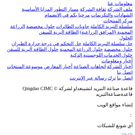
معلومات عنا
ملف الشركة
ثقافة الشركة
مسار التطور
المزايا الأساسية
الشهادات والتكريمات
مرحبا بكم في الانضمام
مركز المنتجات
سلسلة التبريد الكاملة
حاويات الطائرات
حلول مخصصة
الزراعة
المحمية (المرافق الزراعية)
الطاقة البرية للسفن
الحلول
حل سلسلة التبريد الكاملة
حل التحكم في درجة حرارة الطيران
حلول مخصصة
حلول الزراعة المحمية
حلول الطاقة البرية للسفن
حلول الخدمات اللوجستية الذكية
أخبار ومعلومات
أخبار الشركة
اتجاهات الصناعة
أخبار المعارض
موسوعة المنتجات
اتصل بنا
اتصل بنا
ترك رسالة عبر الإنترنت
قاعدة صناعة التبريد لتشينغداو لشركة © Qingdao CIMC
قاعدةصناعةالتبريد
إنشاء مواقع الويب
:
أي شونغ للشبكات