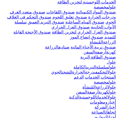
الخدمات اللوجستية لتخزين الطاقة
حلولمخصصة
صندوق المواد الكيميائية
صندوق اللقاحات
صندوق متعدد الغرف
ودرجات الحرارة
صندوق تعليق اللحوم
صندوق التحكم في الغلاف
الجوي
صندوق المياه الساحلية
صندوق التبريد العميق
سلسلة
الأبواب الجانبية
صندوق العزل الحراري
صندوق العزل الحراري لتخزين الطاقة
صندوق الأجنحة القابلة
للتمديد
صندوق إنضاج الموز
الزراعةالمُنشأة
صندوق تربية الأحياء المائية
صناديقالزراعة
كهربةأرصفةالسفن
صندوق الطاقة البرية
حلول
حلولسلسلةالتبريدالكاملة
حلولالتحكمفيدرجةالحرارةللشحنالجوي
المنتجات
الخدمات
الدعم
حلولمخصصة
حلولالزراعةالمُنشأة
حلولكهربةأرصفةالسفن
حلولالخدماتاللوجستيةالذكية
أخبارومعلومات
أخبارالشركة
اتجاهاتالصناعة
أحداثالمعارض