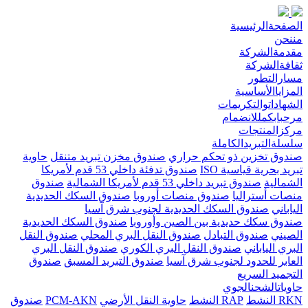
الصفحةالرئيسية
مننحن
مقدمةالشركة
ثقافةالشركة
مسارالتطور
المزاياالأساسية
الشهاداتوالتكريمات
مرحبابكمللانضمام
مركزالمنتجات
سلسلةالتبريدالكاملة
صندوق تخزين ذو تحكم حراري
صندوق مخزن تبريد متنقل
حاوية
تبريد بحرية قياسية ISO
صندوق تدفئة داخلي 53 قدم لأمريكا
الشمالية
صندوق تبريد داخلي 53 قدم لأمريكا الشمالية
صندوق
منصات أستراليا
صندوق منصات أوروبا
صندوق السكك الحديدية
الياباني
صندوق السكك الحديدية لجنوب شرق آسيا
صندوق سكك حديدية بين الصين وأوروبا
صندوق السكك الحديدية
الصيني
صندوق التبادل
صندوق النقل البري المحلي
صندوق النقل
البري الياباني
صندوق النقل البري الكوري
صندوق النقل البري
العابر للحدود لجنوب شرق آسيا
صندوق التبريد المسبق
صندوق
التجميد السريع
حاوياتالشحنالجوي
RKN النشط
RAP النشط
حاوية النقل الأرضي
PCM-AKN
صندوق