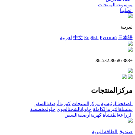
موسوعةالمنتجات
اتصلبنا
لعربية
日本語
Русский
English
中文
لعربية
+86-532-86687388
مركزالمنتجات
الصفحةالرئيسية
مركزالمنتجات
كهربةأرصفةالسفن
سلسلةالتبريدالكاملة
حاوياتالشحنالجوي
حلولمخصصة
الزراعةالمُنشأة
كهربةأرصفةالسفن
صندوق الطاقة البرية