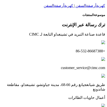
كهربةأرصفةالسفن | كهربةأرصفةالسفن
موسوعةالمنتجات
ترك رسالة عبر الإنترنت
قاعدة صناعة التبريد في تشينغداو التابعة لـ CIMC
+86-532-86687388
customer_service@cimc.com
طريق شيانغجيانغ رقم 66-68، مدينة جياوتشو، تشينغداو، مقاطعة
شاندونغ
أعمال حاويات الطائرات