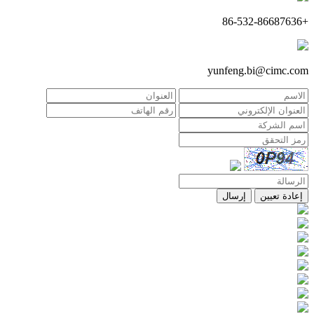
+86-532-86687636
yunfeng.bi@cimc.com
إعادة تعيين
إرسال