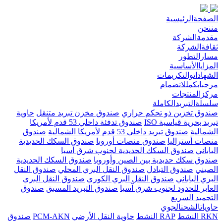
الصفحةالرئيسية
مننحن
مقدمةالشركة
ثقافةالشركة
مسارالتطور
المزاياالأساسية
الشهاداتوالتكريمات
مرحبابكمللانضمام
مركزالمنتجات
سلسلةالتبريدالكاملة
صندوق تخزين ذو تحكم حراري
صندوق مخزن تبريد متنقل
حاوية
تبريد بحرية قياسية ISO
صندوق تدفئة داخلي 53 قدم لأمريكا
الشمالية
صندوق تبريد داخلي 53 قدم لأمريكا الشمالية
صندوق
منصات أستراليا
صندوق منصات أوروبا
صندوق السكك الحديدية
الياباني
صندوق السكك الحديدية لجنوب شرق آسيا
صندوق سكك حديدية بين الصين وأوروبا
صندوق السكك الحديدية
الصيني
صندوق التبادل
صندوق النقل البري المحلي
صندوق النقل
البري الياباني
صندوق النقل البري الكوري
صندوق النقل البري
العابر للحدود لجنوب شرق آسيا
صندوق التبريد المسبق
صندوق
التجميد السريع
حاوياتالشحنالجوي
RKN النشط
RAP النشط
حاوية النقل الأرضي
PCM-AKN
صندوق