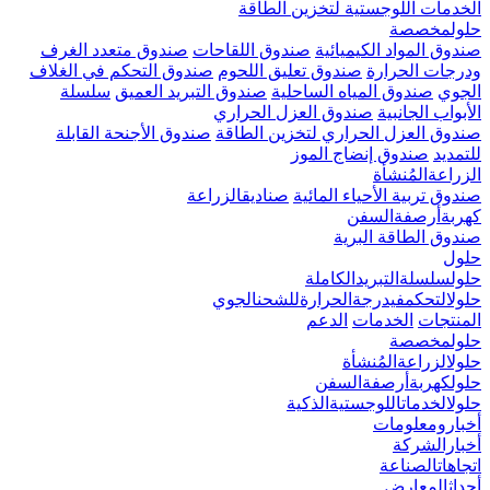
الخدمات اللوجستية لتخزين الطاقة
حلولمخصصة
صندوق المواد الكيميائية
صندوق اللقاحات
صندوق متعدد الغرف
ودرجات الحرارة
صندوق تعليق اللحوم
صندوق التحكم في الغلاف
الجوي
صندوق المياه الساحلية
صندوق التبريد العميق
سلسلة
الأبواب الجانبية
صندوق العزل الحراري
صندوق العزل الحراري لتخزين الطاقة
صندوق الأجنحة القابلة
للتمديد
صندوق إنضاج الموز
الزراعةالمُنشأة
صندوق تربية الأحياء المائية
صناديقالزراعة
كهربةأرصفةالسفن
صندوق الطاقة البرية
حلول
حلولسلسلةالتبريدالكاملة
حلولالتحكمفيدرجةالحرارةللشحنالجوي
المنتجات
الخدمات
الدعم
حلولمخصصة
حلولالزراعةالمُنشأة
حلولكهربةأرصفةالسفن
حلولالخدماتاللوجستيةالذكية
أخبارومعلومات
أخبارالشركة
اتجاهاتالصناعة
أحداثالمعارض