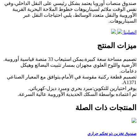
صندوق منصات أوروبا يعتمد بشكل رئيسي على النقل الداخلي،وفي
نفس الوقت ملائم لسيناريوهات خطوط الملاحة البحرية القريبة
الأوروبية والنقل متعدد الوسائط، يلبي احتياجات النقل عبر
السيناريوهات.
اتصلبنا
ميزات المنتج
تصميم مساحة سعة كبيرة،يمكن استيعاب 33 منصة قياسية أوروبية.
الأرضية واللوح العلوي مجهزان بمسار تثبيت البضائع وهيكل
دعامات.
تصميم قطعة ركنية مقوسة في الأمام،يتوافق مع المعيار الصناعي
A1371.
يوفر اختيارين للتكوين:مبرد بحري ومبرد ديزل-كهربائي.
تم اعتماده بواسطة السكك الحديدية الأوروبية عالية السرعة.
المنتجات ذات الصلة
صندوق تخزين ذو تحكم حراري