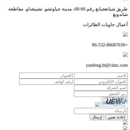
طريق شيانغجيانغ رقم 66-68، مدينة جياوتشو، تشينغداو، مقاطعة
شاندونغ
أعمال حاويات الطائرات
+86-532-86687636
yunfeng.bi@cimc.com
إعادة تعيين
إرسال