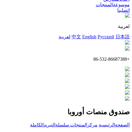
موسوعةالمنتجات
اتصلبنا
لعربية
日本語
Русский
English
中文
لعربية
+86-532-86687388
صندوق منصات أوروبا
الصفحةالرئيسية
مركزالمنتجات
سلسلةالتبريدالكاملة