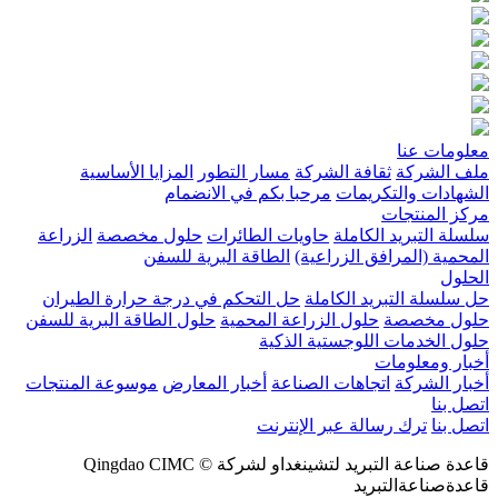
معلومات عنا
ملف الشركة
ثقافة الشركة
مسار التطور
المزايا الأساسية
الشهادات والتكريمات
مرحبا بكم في الانضمام
مركز المنتجات
سلسلة التبريد الكاملة
حاويات الطائرات
حلول مخصصة
الزراعة
المحمية (المرافق الزراعية)
الطاقة البرية للسفن
الحلول
حل سلسلة التبريد الكاملة
حل التحكم في درجة حرارة الطيران
حلول مخصصة
حلول الزراعة المحمية
حلول الطاقة البرية للسفن
حلول الخدمات اللوجستية الذكية
أخبار ومعلومات
أخبار الشركة
اتجاهات الصناعة
أخبار المعارض
موسوعة المنتجات
اتصل بنا
اتصل بنا
ترك رسالة عبر الإنترنت
قاعدة صناعة التبريد لتشينغداو لشركة © Qingdao CIMC
قاعدةصناعةالتبريد