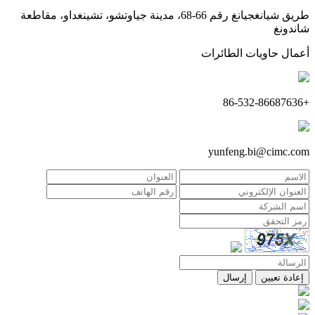
طريق شيانغجيانغ رقم 66-68، مدينة جياوتشو، تشينغداو، مقاطعة
شاندونغ
أعمال حاويات الطائرات
+86-532-86687636
yunfeng.bi@cimc.com
إعادة تعيين
إرسال