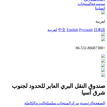
موسوعةالمنتجات
اتصلبنا
لعربية
日本語
Русский
English
中文
لعربية
+86-532-86687388
صندوق النقل البري العابر للحدود لجنوب
شرق آسيا
الصفحةالرئيسية
مركزالمنتجات
سلسلةالتبريدالكاملة