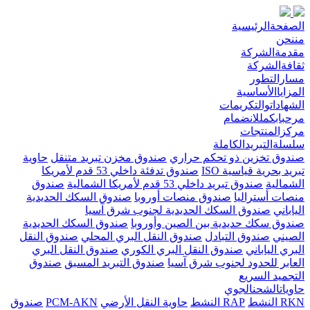
الصفحةالرئيسية
مننحن
مقدمةالشركة
ثقافةالشركة
مسارالتطور
المزاياالأساسية
الشهاداتوالتكريمات
مرحبابكمللانضمام
مركزالمنتجات
سلسلةالتبريدالكاملة
صندوق تخزين ذو تحكم حراري
صندوق مخزن تبريد متنقل
حاوية
تبريد بحرية قياسية ISO
صندوق تدفئة داخلي 53 قدم لأمريكا
الشمالية
صندوق تبريد داخلي 53 قدم لأمريكا الشمالية
صندوق
منصات أستراليا
صندوق منصات أوروبا
صندوق السكك الحديدية
الياباني
صندوق السكك الحديدية لجنوب شرق آسيا
صندوق سكك حديدية بين الصين وأوروبا
صندوق السكك الحديدية
الصيني
صندوق التبادل
صندوق النقل البري المحلي
صندوق النقل
البري الياباني
صندوق النقل البري الكوري
صندوق النقل البري
العابر للحدود لجنوب شرق آسيا
صندوق التبريد المسبق
صندوق
التجميد السريع
حاوياتالشحنالجوي
RKN النشط
RAP النشط
حاوية النقل الأرضي
PCM-AKN
صندوق