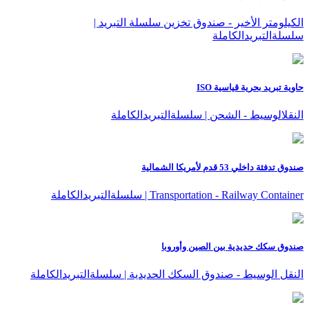
الكيلومتر الأخير - صندوق تخزين سلسلة التبريد |
سلسلةالتبريدالكاملة
حاوية تبريد بحرية قياسية ISO
النقلالوسيط - الشحن | سلسلةالتبريدالكاملة
صندوق تدفئة داخلي 53 قدم لأمريكا الشمالية
Transportation - Railway Container | سلسلةالتبريدالكاملة
صندوق سكك حديدية بين الصين وأوروبا
النقل الوسيط - صندوق السكك الحديدية | سلسلةالتبريدالكاملة