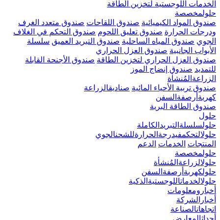
الخدمات اللوجستية لتخزين الطاقة
حلولمخصصة
صندوق المواد الكيميائية
صندوق اللقاحات
صندوق متعدد الغرف
ودرجات الحرارة
صندوق تعليق اللحوم
صندوق التحكم في الغلاف
الجوي
صندوق المياه الساحلية
صندوق التبريد العميق
سلسلة
الأبواب الجانبية
صندوق العزل الحراري
صندوق العزل الحراري لتخزين الطاقة
صندوق الأجنحة القابلة
للتمديد
صندوق إنضاج الموز
الزراعةالمُنشأة
صندوق تربية الأحياء المائية
صناديقالزراعة
كهربةأرصفةالسفن
صندوق الطاقة البرية
حلول
حلولسلسلةالتبريدالكاملة
حلولالتحكمفيدرجةالحرارةللشحنالجوي
المنتجات
الخدمات
الدعم
حلولمخصصة
حلولالزراعةالمُنشأة
حلولكهربةأرصفةالسفن
حلولالخدماتاللوجستيةالذكية
أخبارومعلومات
أخبارالشركة
اتجاهاتالصناعة
أحداثالمعارض