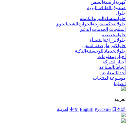
كهربةأرصفةالسفن
صندوق الطاقة البرية
حلول
حلولسلسلةالتبريدالكاملة
حلولالتحكمفيدرجةالحرارةللشحنالجوي
المنتجات
الخدمات
الدعم
حلولمخصصة
حلولالزراعةالمُنشأة
حلولكهربةأرصفةالسفن
حلولالخدماتاللوجستيةالذكية
أخبارومعلومات
أخبارالشركة
اتجاهاتالصناعة
أحداثالمعارض
موسوعةالمنتجات
اتصلبنا
لعربية
日本語
Русский
English
中文
لعربية