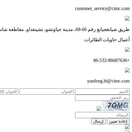
customer_service@cimc.com
طريق شيانغجيانغ رقم 66-68، مدينة جياوتشو، تشينغداو، مقاطعة شاندونغ
أعمال حاويات الطائرات
+86-532-86687636
yunfeng.bi@cimc.com
إعادة تعيين
إرسال