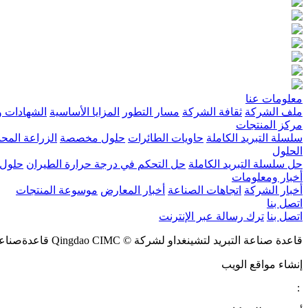
معلومات عنا
ملف الشركة
ثقافة الشركة
مسار التطور
المزايا الأساسية
الشهادات و
مركز المنتجات
سلسلة التبريد الكاملة
حاويات الطائرات
حلول مخصصة
الزراعة المحم
الحلول
حل سلسلة التبريد الكاملة
حل التحكم في درجة حرارة الطيران
حلول
أخبار ومعلومات
أخبار الشركة
اتجاهات الصناعة
أخبار المعارض
موسوعة المنتجات
اتصل بنا
اتصل بنا
ترك رسالة عبر الإنترنت
قاعدة صناعة التبريد لتشينغداو لشركة © Qingdao CIMC قاعدةصناعةالتبريد
إنشاء مواقع الويب
: