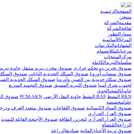
الصفحةالرئيسية
مننحن
مقدمةالشركة
ثقافةالشركة
مسارالتطور
المزاياالأساسية
الشهاداتوالتكريمات
مرحبابكمللانضمام
مركزالمنتجات
سلسلةالتبريدالكاملة
صندوق تخزين ذو تحكم حراري
صندوق مخزن تبريد متنقل
حاوية تبريد 
صندوق منصات أوروبا
صندوق السكك الحديدية الياباني
صندوق السكك 
صندوق سكك حديدية بين الصين وأوروبا
صندوق السكك الحديدية الصي
لجنوب شرق آسيا
صندوق التبريد المسبق
صندوق التجميد السريع
حاوياتالشحنالجوي
RKN النشط
RAP النشط
حاوية النقل الأرضي
PCM-AKN
صندوق الخ
حلولمخصصة
صندوق المواد الكيميائية
صندوق اللقاحات
صندوق متعدد الغرف ودرجا
صندوق العزل الحراري
صندوق العزل الحراري لتخزين الطاقة
صندوق الأجنحة القابلة للتمديد
الزراعةالمُنشأة
صندوق تربية الأحياء المائية
صناديقالزراعة