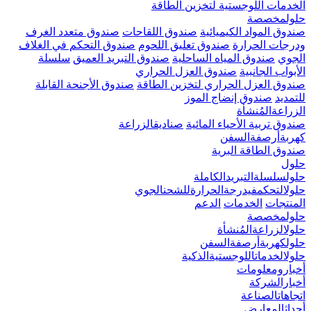
الخدمات اللوجستية لتخزين الطاقة
حلولمخصصة
صندوق المواد الكيميائية
صندوق اللقاحات
صندوق متعدد الغرف
ودرجات الحرارة
صندوق تعليق اللحوم
صندوق التحكم في الغلاف
الجوي
صندوق المياه الساحلية
صندوق التبريد العميق
سلسلة
الأبواب الجانبية
صندوق العزل الحراري
صندوق العزل الحراري لتخزين الطاقة
صندوق الأجنحة القابلة
للتمديد
صندوق إنضاج الموز
الزراعةالمُنشأة
صندوق تربية الأحياء المائية
صناديقالزراعة
كهربةأرصفةالسفن
صندوق الطاقة البرية
حلول
حلولسلسلةالتبريدالكاملة
حلولالتحكمفيدرجةالحرارةللشحنالجوي
المنتجات
الخدمات
الدعم
حلولمخصصة
حلولالزراعةالمُنشأة
حلولكهربةأرصفةالسفن
حلولالخدماتاللوجستيةالذكية
أخبارومعلومات
أخبارالشركة
اتجاهاتالصناعة
أحداثالمعارض