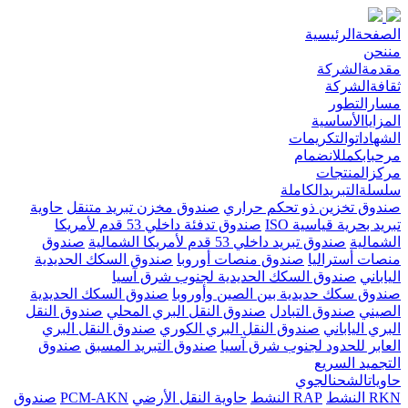
الصفحةالرئيسية
مننحن
مقدمةالشركة
ثقافةالشركة
مسارالتطور
المزاياالأساسية
الشهاداتوالتكريمات
مرحبابكمللانضمام
مركزالمنتجات
سلسلةالتبريدالكاملة
صندوق تخزين ذو تحكم حراري
صندوق مخزن تبريد متنقل
حاوية
تبريد بحرية قياسية ISO
صندوق تدفئة داخلي 53 قدم لأمريكا
الشمالية
صندوق تبريد داخلي 53 قدم لأمريكا الشمالية
صندوق
منصات أستراليا
صندوق منصات أوروبا
صندوق السكك الحديدية
الياباني
صندوق السكك الحديدية لجنوب شرق آسيا
صندوق سكك حديدية بين الصين وأوروبا
صندوق السكك الحديدية
الصيني
صندوق التبادل
صندوق النقل البري المحلي
صندوق النقل
البري الياباني
صندوق النقل البري الكوري
صندوق النقل البري
العابر للحدود لجنوب شرق آسيا
صندوق التبريد المسبق
صندوق
التجميد السريع
حاوياتالشحنالجوي
RKN النشط
RAP النشط
حاوية النقل الأرضي
PCM-AKN
صندوق