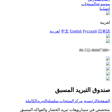
موسوعةالمنتجات
اتصلبنا
لعربية
日本語
Русский
English
中文
لعربية
+86-532-86687388
صندوق التبريد المسبق
الصفحةالرئيسية
مركزالمنتجات
سلسلةالتبريدالكاملة
متخصص في سيناريوهات تبريد الخضار والفواكه المسبق