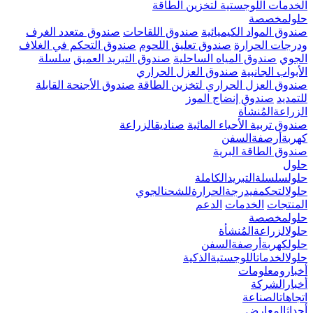
الخدمات اللوجستية لتخزين الطاقة
حلولمخصصة
صندوق المواد الكيميائية
صندوق اللقاحات
صندوق متعدد الغرف
ودرجات الحرارة
صندوق تعليق اللحوم
صندوق التحكم في الغلاف
الجوي
صندوق المياه الساحلية
صندوق التبريد العميق
سلسلة
الأبواب الجانبية
صندوق العزل الحراري
صندوق العزل الحراري لتخزين الطاقة
صندوق الأجنحة القابلة
للتمديد
صندوق إنضاج الموز
الزراعةالمُنشأة
صندوق تربية الأحياء المائية
صناديقالزراعة
كهربةأرصفةالسفن
صندوق الطاقة البرية
حلول
حلولسلسلةالتبريدالكاملة
حلولالتحكمفيدرجةالحرارةللشحنالجوي
المنتجات
الخدمات
الدعم
حلولمخصصة
حلولالزراعةالمُنشأة
حلولكهربةأرصفةالسفن
حلولالخدماتاللوجستيةالذكية
أخبارومعلومات
أخبارالشركة
اتجاهاتالصناعة
أحداثالمعارض