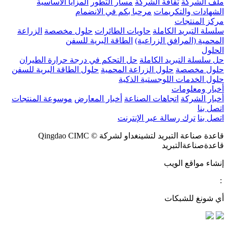
ملف الشركة
ثقافة الشركة
مسار التطور
المزايا الأساسية
الشهادات والتكريمات
مرحبا بكم في الانضمام
مركز المنتجات
سلسلة التبريد الكاملة
حاويات الطائرات
حلول مخصصة
الزراعة
المحمية (المرافق الزراعية)
الطاقة البرية للسفن
الحلول
حل سلسلة التبريد الكاملة
حل التحكم في درجة حرارة الطيران
حلول مخصصة
حلول الزراعة المحمية
حلول الطاقة البرية للسفن
حلول الخدمات اللوجستية الذكية
أخبار ومعلومات
أخبار الشركة
اتجاهات الصناعة
أخبار المعارض
موسوعة المنتجات
اتصل بنا
اتصل بنا
ترك رسالة عبر الإنترنت
قاعدة صناعة التبريد لتشينغداو لشركة © Qingdao CIMC
قاعدةصناعةالتبريد
إنشاء مواقع الويب
:
أي شونغ للشبكات