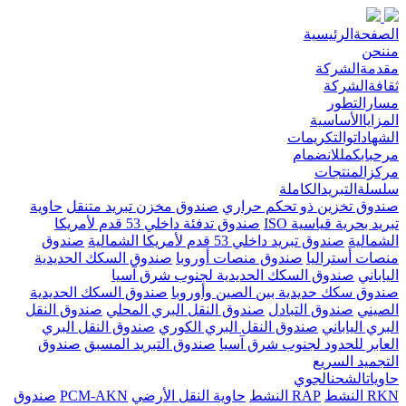
الصفحةالرئيسية
مننحن
مقدمةالشركة
ثقافةالشركة
مسارالتطور
المزاياالأساسية
الشهاداتوالتكريمات
مرحبابكمللانضمام
مركزالمنتجات
سلسلةالتبريدالكاملة
صندوق تخزين ذو تحكم حراري
صندوق مخزن تبريد متنقل
حاوية
تبريد بحرية قياسية ISO
صندوق تدفئة داخلي 53 قدم لأمريكا
الشمالية
صندوق تبريد داخلي 53 قدم لأمريكا الشمالية
صندوق
منصات أستراليا
صندوق منصات أوروبا
صندوق السكك الحديدية
الياباني
صندوق السكك الحديدية لجنوب شرق آسيا
صندوق سكك حديدية بين الصين وأوروبا
صندوق السكك الحديدية
الصيني
صندوق التبادل
صندوق النقل البري المحلي
صندوق النقل
البري الياباني
صندوق النقل البري الكوري
صندوق النقل البري
العابر للحدود لجنوب شرق آسيا
صندوق التبريد المسبق
صندوق
التجميد السريع
حاوياتالشحنالجوي
RKN النشط
RAP النشط
حاوية النقل الأرضي
PCM-AKN
صندوق