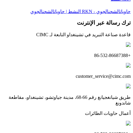
حاوياتالشحنالجوي - RKN النشط | حاوياتالشحنالجوي
ترك رسالة عبر الإنترنت
قاعدة صناعة التبريد في تشينغداو التابعة لـ CIMC
+86-532-86687388
customer_service@cimc.com
طريق شيانغجيانغ رقم 66-68، مدينة جياوتشو، تشينغداو، مقاطعة
شاندونغ
أعمال حاويات الطائرات