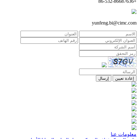
+86-532-86687636
yunfeng.bi@cimc.com
إعادة تعيين
إرسال
معلومات عنا