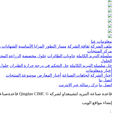
معلومات عنا
ملف الشركة
ثقافة الشركة
مسار التطور
المزايا الأساسية
الشهادات و
مركز المنتجات
سلسلة التبريد الكاملة
حاويات الطائرات
حلول مخصصة
الزراعة المحم
الحلول
حل سلسلة التبريد الكاملة
حل التحكم في درجة حرارة الطيران
حلول
أخبار ومعلومات
أخبار الشركة
اتجاهات الصناعة
أخبار المعارض
موسوعة المنتجات
اتصل بنا
اتصل بنا
ترك رسالة عبر الإنترنت
قاعدة صناعة التبريد لتشينغداو لشركة © Qingdao CIMC قاعدةصناعةالتبريد
إنشاء مواقع الويب
: