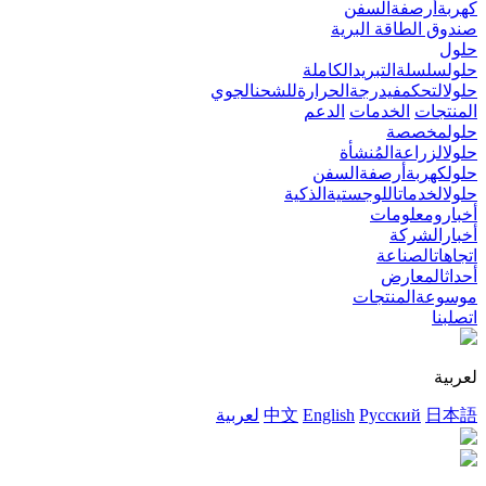
كهربةأرصفةالسفن
صندوق الطاقة البرية
حلول
حلولسلسلةالتبريدالكاملة
حلولالتحكمفيدرجةالحرارةللشحنالجوي
المنتجات
الخدمات
الدعم
حلولمخصصة
حلولالزراعةالمُنشأة
حلولكهربةأرصفةالسفن
حلولالخدماتاللوجستيةالذكية
أخبارومعلومات
أخبارالشركة
اتجاهاتالصناعة
أحداثالمعارض
موسوعةالمنتجات
اتصلبنا
لعربية
日本語
Русский
English
中文
لعربية