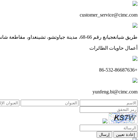
customer_service@cimc.com
طريق شيانغجيانغ رقم 66-68، مدينة جياوتشو، تشينغداو، مقاطعة شاندونغ
أعمال حاويات الطائرات
+86-532-86687636
yunfeng.bi@cimc.com
إعادة تعيين
إرسال