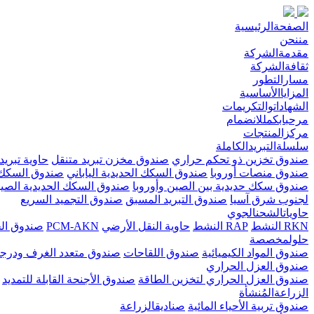
الصفحةالرئيسية
مننحن
مقدمةالشركة
ثقافةالشركة
مسارالتطور
المزاياالأساسية
الشهاداتوالتكريمات
مرحبابكمللانضمام
مركزالمنتجات
سلسلةالتبريدالكاملة
صندوق تخزين ذو تحكم حراري
صندوق مخزن تبريد متنقل
حاوية تبريد 
صندوق منصات أوروبا
صندوق السكك الحديدية الياباني
صندوق السكك 
صندوق سكك حديدية بين الصين وأوروبا
صندوق السكك الحديدية الصي
لجنوب شرق آسيا
صندوق التبريد المسبق
صندوق التجميد السريع
حاوياتالشحنالجوي
RKN النشط
RAP النشط
حاوية النقل الأرضي
PCM-AKN
صندوق الخ
حلولمخصصة
صندوق المواد الكيميائية
صندوق اللقاحات
صندوق متعدد الغرف ودرجا
صندوق العزل الحراري
صندوق العزل الحراري لتخزين الطاقة
صندوق الأجنحة القابلة للتمديد
الزراعةالمُنشأة
صندوق تربية الأحياء المائية
صناديقالزراعة